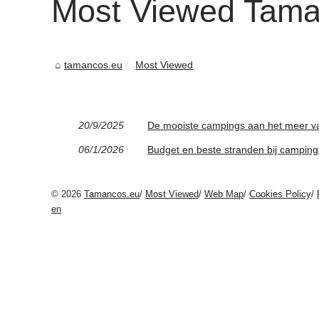
Most Viewed Tama
tamancos.eu
Most Viewed
20/9/2025
De mooiste campings aan het meer v
06/1/2026
Budget en beste stranden bij camping in
© 2026
Tamancos.eu
/
Most Viewed
/
Web Map
/
Cookies Policy
/
en