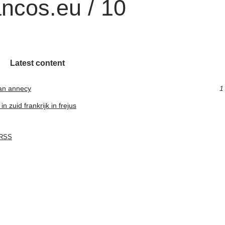
ncos.eu / 10
Latest content
an annecy
1
 zuid frankrijk in frejus
RSS