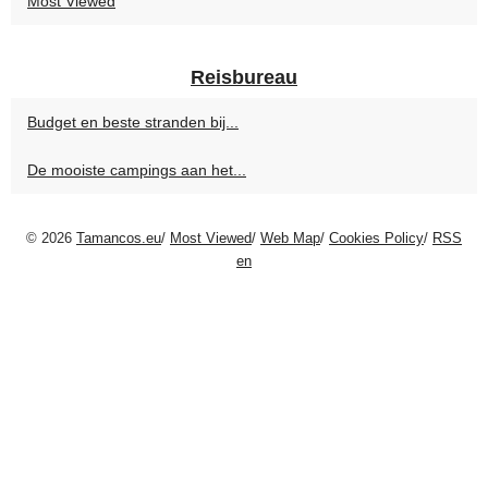
Most Viewed
Reisbureau
Budget en beste stranden bij...
De mooiste campings aan het...
© 2026
Tamancos.eu
/
Most Viewed
/
Web Map
/
Cookies Policy
/
RSS
en