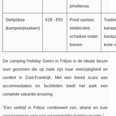
privéterras
Stellplätze
€28 - €55
Privé sanitair,
Tradit
(kampeerplaatsen)
elektriciteit,
kampe
schaduw onder
backpa
bomen
korte 
De camping Holiday Green in Fréjus is de ideale keuze
voor gezinnen die op zoek zijn naar veelzijdigheid en
comfort in Zuid-Frankrijk. Met een breed scala aan
accommodaties en faciliteiten biedt het park een
complete vakantie-ervaring.
"Een verblijf in Fréjus combineert zon, strand en luxe
voorzieningen voor een onvergetelijke familievakantie."