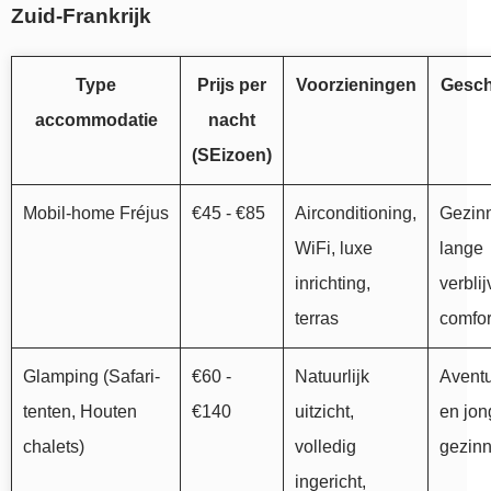
Zuid-Frankrijk
Type
Prijs per
Voorzieningen
Gesch
accommodatie
nacht
(SEizoen)
Mobil-home Fréjus
€45 - €85
Airconditioning,
Gezin
WiFi, luxe
lange
inrichting,
verblij
terras
comfor
Glamping (Safari-
€60 -
Natuurlijk
Aventu
tenten, Houten
€140
uitzicht,
en jon
chalets)
volledig
gezin
ingericht,