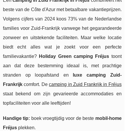
Een
camping in Zuid Frankrijk in Fréjus
combineert het
beste van de Côte d'Azur met betaalbare vakantieprijzen.
Volgens cijfers van 2024 koos 73% van de Nederlandse
families voor Zuid-Frankrijk vanwege het gegarandeerde
zonweer en uitstekende faciliteiten. Maar welke locatie
biedt echt alles wat je zoekt voor een perfecte
familievakantie?
Holiday Green camping Fréjus
toont
aan dat deze bestemming ideaal is, met prachtige
stranden op loopafstand en
luxe camping Zuid-
Frankrijk
comfort. De
camping in Zuid Frankrijk in Fréjus
staat bekend om zijn gevarieerde accommodaties en
topfaciliteiten voor alle leeftijden!
Handige tip:
boek vroegtijdig voor de beste
mobil-home
Fréjus
plekken.